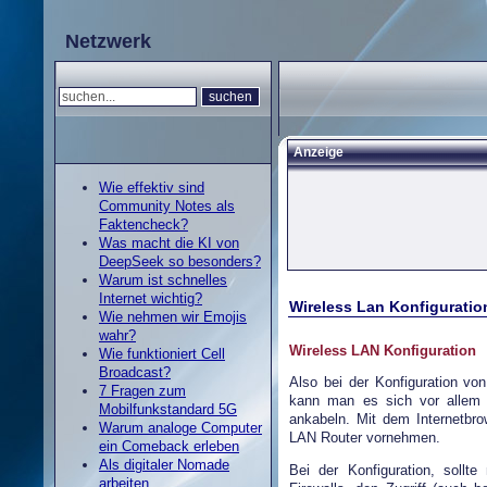
Netzwerk
Anzeige
Wie effektiv sind
Community Notes als
Faktencheck?
Was macht die KI von
DeepSeek so besonders?
Warum ist schnelles
Internet wichtig?
Wireless Lan Konfiguratio
Wie nehmen wir Emojis
wahr?
Wireless LAN Konfiguration
Wie funktioniert Cell
Broadcast?
Also bei der Konfiguration 
7 Fragen zum
kann man es sich vor allem 
Mobilfunkstandard 5G
ankabeln. Mit dem Internetbr
Warum analoge Computer
LAN Router vornehmen.
ein Comeback erleben
Als digitaler Nomade
Bei der Konfiguration, soll
arbeiten