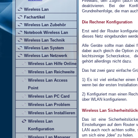
Firewalls, den Zugriff (auch 
deaktivieren.
Bei der Konf
Wireless Lan
Grundreihenfolge, die man auch 
Fachartikel
Die Rechner Konfiguration
Wireless Lan Zubehör
Erst wird der Router konfigur
Notebook Wireless Lan
dieses Netz eingebunden werde
Wireless Lan Technik
Alle Geräte sollte man dabei 
Wireless Lan System
dabei auch gleich die Option z
Wireless Lan Netzwerk
leichtsinnige Scherzkekse,
di
gehört allerdings nicht dazu.
Wireless Lan Hilfe Online
Das hat zwei ganz einfache Gr
Wireless Lan Reichweite
1) Es ist viel einfacher eine
Wireless Lan Access
wenn bei der ersten Installatio
Point
2) Konfiguriert man einen Rec
Wireless Lan PC Card
über WLAN konfigurieren.
Wireless Lan Problem
Wireless Lan Sicherheitslück
Wireless Lan Installieren
Das ist eine Sicherheitslüc
Wireless Lan
Einstellungen auf dem Router v
Konfiguration
LAN auch noch achten sollte, s
um sich eine „Idee“ zu holen.
Wireless Lan Manager