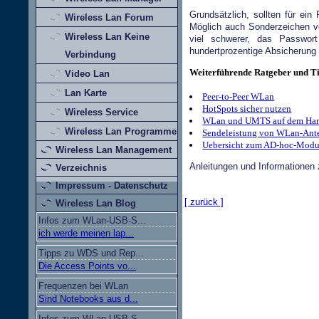
Grundsätzlich, sollten für e
Wireless Lan Forum
Möglich auch Sonderzeichen 
Wireless Lan Keine
viel schwerer, das Passwor
hundertprozentige Absicherung g
Verbindung
Weiterführende Ratgeber und Ti
Video Lan
Lan Karte
Peer-to-Peer WLan
HotSpots sicher nutzen
Wireless Service
WLan und UMTS auf dem Ha
Wireless Lan Programme
Sendeleistung von WLan-Ant
Uebersicht zum AD-hoc-Mod
Wireless Lan Management
Anleitungen und Informationen
Verzeichnis
Impressum - Datenschutz
[ zurück ]
Wireless Lan Blog
Infos zum WLan-USB-S...
ich werde meinen lap...
Tipps zu WDS und Rep...
Die Access Points vo...
Frequenzen bei WLan
Sind Notebooks aus d...
Infos zum WLan-USB-S...